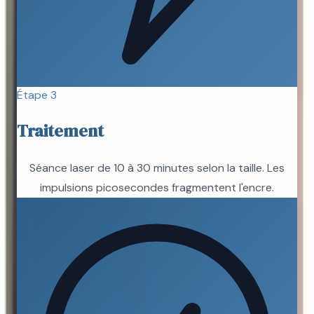
Étape
3
Traitement
Séance laser de 10 à 30 minutes selon la taille. Les
impulsions picosecondes fragmentent l'encre.