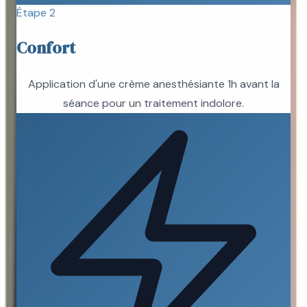
Étape
2
Confort
Application d'une crème anesthésiante 1h avant la
séance pour un traitement indolore.