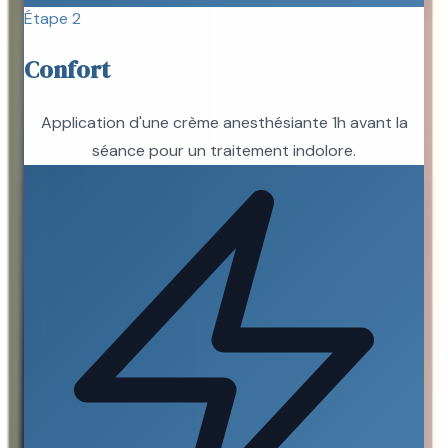
Étape
2
Confort
Application d'une crème anesthésiante 1h avant la
séance pour un traitement indolore.