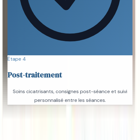
Étape
4
Post-traitement
Soins cicatrisants, consignes post-séance et suivi
personnalisé entre les séances.
Prix du détatouage laser à
Saint-Denis