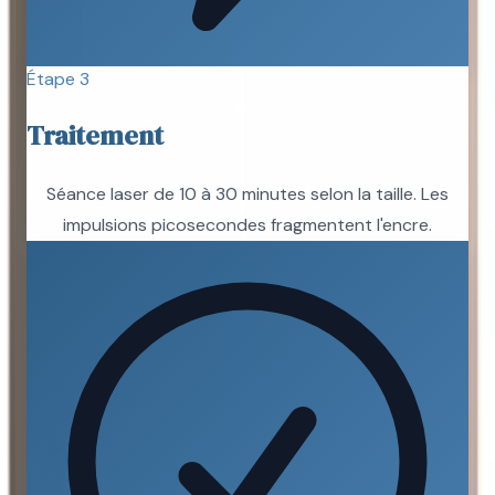
Étape
3
Traitement
Séance laser de 10 à 30 minutes selon la taille. Les
impulsions picosecondes fragmentent l'encre.